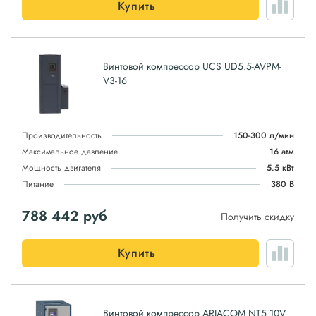
Купить
Винтовой компрессор UCS UD5.5-AVPM-
V3-16
Производительность
150-300 л/мин
Максимальное давление
16 атм
Мощность двигателя
5.5 кВт
Питание
380 В
788 442
руб
Получить скидку
Купить
Винтовой компрессор ARIACOM NT5 10V