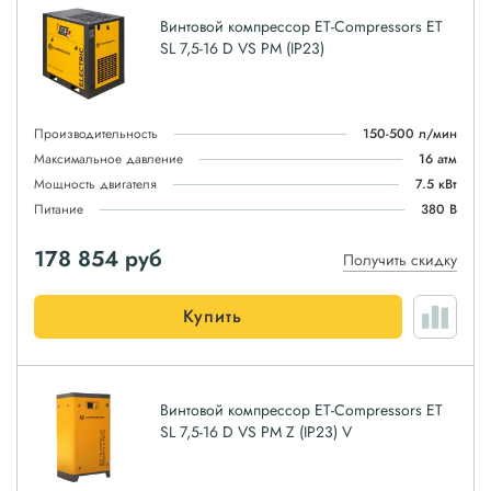
Винтовой компрессор ET-Compressors ET
SL 7,5-16 D VS PM (IP23)
Производительность
150-500 л/мин
Максимальное давление
16 атм
Мощность двигателя
7.5 кВт
Питание
380 В
178 854
руб
Получить скидку
Купить
Винтовой компрессор ET-Compressors ET
SL 7,5-16 D VS PM Z (IP23) V