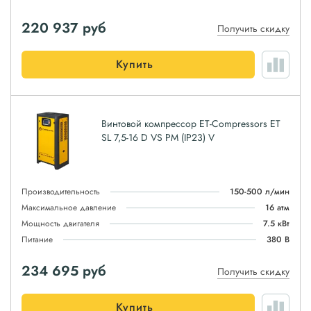
220 937
руб
Получить скидку
Купить
Винтовой компрессор ET-Compressors ET
SL 7,5-16 D VS PM (IP23) V
Производительность
150-500 л/мин
Максимальное давление
16 атм
Мощность двигателя
7.5 кВт
Питание
380 В
234 695
руб
Получить скидку
Купить