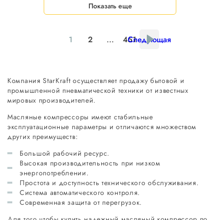
Показать еще
1
2
...
451
Следующая
Компания StarKraft осуществляет продажу бытовой и
промышленной пневматической техники от известных
мировых производителей.
Масляные компрессоры имеют стабильные
эксплуатационные параметры и отличаются множеством
других преимуществ:
Большой рабочий ресурс.
Высокая производительность при низком
энергопотреблении.
Простота и доступность технического обслуживания.
Система автоматического контроля.
Современная защита от перегрузок.
Для того чтобы купить надежный масляный компрессор по